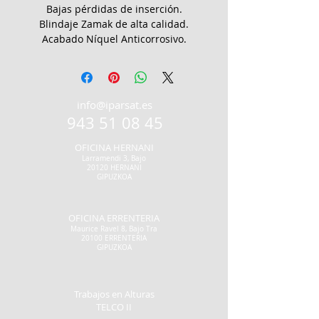
Bajas pérdidas de inserción.
Blindaje Zamak de alta calidad.
Acabado Níquel Anticorrosivo.
info@iparsat.es
943 51 08 45
OFICINA HERNANI
Larramendi 3, Bajo
20120 HERNANI
GIPUZKOA
OFICINA ERRENTERIA
Maurice Ravel 8, Bajo Tra
20100 ERRENTERIA
GIPUZKOA
Trabajos en Alturas
TELCO II